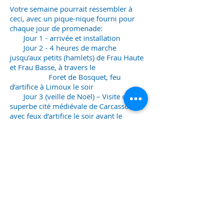
Votre semaine pourrait ressembler à
ceci, avec un pique-nique fourni pour
chaque jour de promenade:
Jour 1 - arrivée et installation
Jour 2 - 4 heures de marche
jusqu’aux petits (hamlets) de Frau Haute
et Frau Basse, à travers le
Foret de Bosquet, feu
d’artifice à Limoux le soir
Jour 3 (veille de Noël) – Visite de la
superbe cité médiévale de Carcassonne,
avec feux d’artifice le soir avant le
reveillon
Jour 4 - Jour de Noël, repos
Jour 5 – Promenade des Terres
rouges, 5 heures
Jour 6 – Promenade du Labyrinthe
Verte dans un cadre magique, 4 heures
Que vous veniez en couple, en famille
ou entre amis, vivez Noël avec une
touche du sud. Pour en savoir plus,